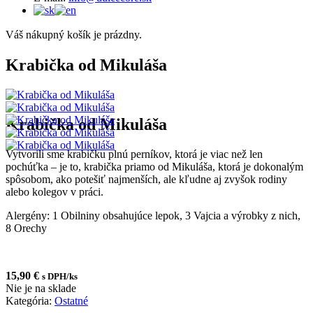
Váš nákupný košík je prázdny.
Krabička od Mikuláša
Krabička od Mikuláša
Vytvorili sme krabičku plnú perníkov, ktorá je viac než len
pochúťka – je to, krabička priamo od Mikuláša, ktorá je dokonalým
spôsobom, ako potešiť najmenších, ale kľudne aj zvyšok rodiny
alebo kolegov v práci.
Alergény: 1 Obilniny obsahujúce lepok, 3 Vajcia a výrobky z nich,
8 Orechy
15,90
€
s DPH
/ks
Nie je na sklade
Kategória:
Ostatné